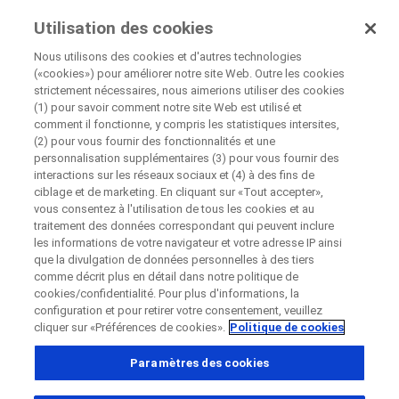
Essais Cliniques
Utilisation des cookies
Par Roche
Nous utilisons des cookies et d'autres technologies
(«cookies») pour améliorer notre site Web. Outre les cookies
+
strictement nécessaires, nous aimerions utiliser des cookies
Fermer
(1) pour savoir comment notre site Web est utilisé et
−
comment il fonctionne, y compris les statistiques intersites,
(2) pour vous fournir des fonctionnalités et une
Fermer
Fermer
Fermer
personnalisation supplémentaires (3) pour vous fournir des
interactions sur les réseaux sociaux et (4) à des fins de
Directly contact the sponsor for questions
ciblage et de marketing. En cliquant sur «Tout accepter»,
vous consentez à l'utilisation de tous les cookies et au
traitement des données correspondant qui peuvent inclure
Trouver les centres d'investigation participants
les informations de votre navigateur et votre adresse IP ainsi
Contacter directement Roche pour toutes
Contact the hospital directly
Request a call back
que la divulgation de données personnelles à des tiers
questions
comme décrit plus en détail dans notre politique de
Informations personnelles
Prénom
cookies/confidentialité. Pour plus d'informations, la
configuration et pour retirer votre consentement, veuillez
Prénom
cliquer sur «Préférences de cookies».
Politique de cookies
Pays
Paramètres des cookies
Nom de famille
, selected
France