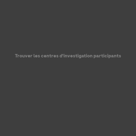
ées personnelles soient traitées dans le but de répondre à ma
de Roche en matière de protection des données personnelles et a
Trouver les centres d'investigation participants