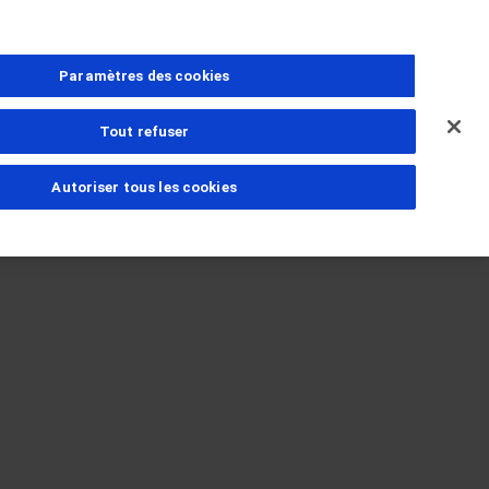
Paramètres des cookies
Tout refuser
Autoriser tous les cookies
ns
estions
amille
PhoneNumber