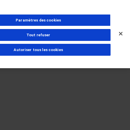
Paramètres des cookies
Tout refuser
Autoriser tous les cookies
ns
estions
amille
PhoneNumber