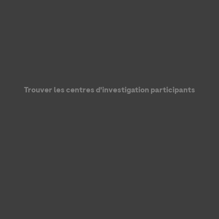
ées personnelles soient traitées dans le but de répondre à ma
de Roche en matière de protection des données personnelles et a
Trouver les centres d'investigation participants