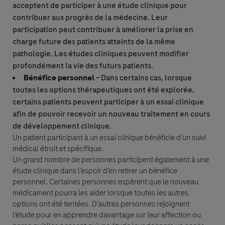
acceptent de participer à une étude clinique pour
Qui êtes-vous ?
contribuer aux progrès de la médecine. Leur
participation peut contribuer à améliorer la prise en
charge future des patients atteints de la même
pathologie. Les études cliniques peuvent modifier
Question
For Visitors from United States, our Privacy Statement can be reviewed
profondément la vie des futurs patients.
below:
Bénéfice personnel
– Dans certains cas, lorsque
https://www.gene.com/privacy-policy
Question
toutes les options thérapeutiques ont été explorée,
For Visitors from Canada, our Privacy Statement can be reviewed below:
http://www.rochecanada.com/en/content/footer-items/privacy.html
Je consens à ce que mes données personnelles soient traitées dans le but
certains patients peuvent participer à un essai clinique
de répondre à ma demande et conformément à la politique de
afin de pouvoir recevoir un nouveau traitement en cours
confidentialité de Roche en matière de protection des données
de développement clinique.
personnelles et aux règles de confidentialité pour la Pharmacovigilance.
Un patient participant à un essai clinique bénéficie d’un suivi
médical étroit et spécifique.
Un grand nombre de personnes participent également à une
étude clinique dans l’espoir d’en retirer un bénéfice
personnel. Certaines personnes espèrent que le nouveau
médicament pourra les aider lorsque toutes les autres
Accepter et envoyer
options ont été tentées. D’autres personnes rejoignent
Accepter et envoyer
Veuillez sélectionner votre option de contact
l’étude pour en apprendre davantage sur leur affection ou