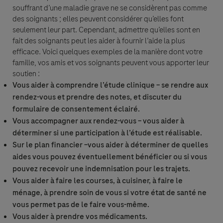
souffrant d’une maladie grave ne se considèrent pas comme
Vous disposez également du droit d’adresser une réclamation auprès de la
des soignants ; elles peuvent considérer qu’elles font
CNIL.
seulement leur part. Cependant, admettre qu’elles sont en
fait des soignants peut les aider à fournir l’aide la plus
Attention, cette section vous permet de renseigner librement des
efficace. Voici quelques exemples de la manière dont votre
informations.
famille, vos amis et vos soignants peuvent vous apporter leur
Cette plateforme n'a pas pour objet de recueillir des informations relatives
soutien :
à la pharmacovigilance : pour ce faire, merci de vous conférer aux
Vous aider à comprendre l’étude clinique – se rendre aux
mentions légales de la plateforme :
rendez-vous et prendre des notes, et discuter du
https://www.roche.fr/mentions-legales/cgu
formulaire de consentement éclairé.
Cependant, si l'un de vos commentaires évoque un événement indésirable
survenu lors de l'administration d'un produit de Roche, ou d'une situation
Vous accompagner aux rendez-vous – vous aider à
particulière, Roche a l'obligation légale de signaler cet événement. Pour
déterminer si une participation à l’étude est réalisable.
cela, Roche devra effectuer un traitement de vos données personnelles,
Sur le plan financier –vous aider à déterminer de quelles
conformément à la législation en vigueur et aux règles applicables en
aides vous pouvez éventuellement bénéficier ou si vous
matière de traitement de données à caractère personnel mis en oeuvre à
pouvez recevoir une indemnisation pour les trajets.
des fins de gestion des vigilances sanitaires. Vos données ne seront
traitées que dans ce but. Pour toute information complémentaire sur le
Vous aider à faire les courses, à cuisiner, à faire le
traitement de vos données personnelles, vous pouvez consulter notre page
ménage, à prendre soin de vous si votre état de santé ne
dédiée :
vosdonnées.roche.fr
vous permet pas de le faire vous-même.
Vous aider à prendre vos médicaments.