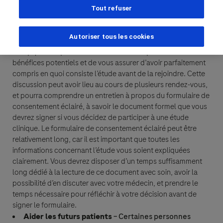
Il existe de nombreuses raisons pour lesquelles les
Tout refuser
Nom de famille
personnes acceptent de participer à une étude clinique.
Quelle que soit votre motivation de participer à une étude
Autoriser tous les cookies
lblFpPhoneNumber
clinique, il est important que vous parliez à votre médecin ou
Informations personnelles
à l’équipe clinique afin de discuter des risques et des
Adresse électronique
bénéfices potentiels et de vous assurer d’avoir parfaitement
Prénom
compris en quoi consiste l’étude avant de la rejoindre. Cette
discussion peut avoir lieu au cours de plusieurs rendez-vous,
Adresse électronique
et pourra comprendre un entretien à propos du formulaire de
consentement éclairé, à savoir le document formel que vous
Nom de famille
devrez signer si vous décidez de participer à une étude
Détails sur le message
clinique. Le formulaire de consentement éclairé peut être
relativement long, car il est important que toutes les
informations concernant l’étude vous soient expliquées
Sujet
clairement. Vous devrez disposer d’un temps suffisamment
Adresse électronique
When can we call you during (Free service) - Pacific Standard
When can we call you during (Free service) - Pacific Standard
long dédié à la lecture de ce document avec soin, avoir la
Time?
possibilité d’en discuter avec votre médecin, et prendre le
temps nécessaire pour réfléchir à votre décision avant de
6 h - 9 h
9 h - 13 h
13 h - 15 h
Message
signer le formulaire.
Aider les futurs patients
– Certaines personnes