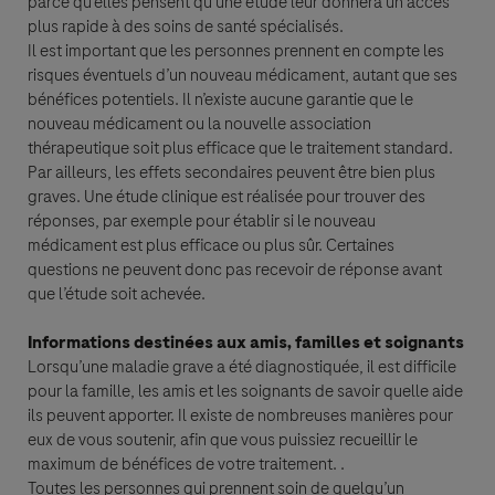
parce qu’elles pensent qu’une étude leur donnera un accès
plus rapide à des soins de santé spécialisés.
Il est important que les personnes prennent en compte les
Roche, responsable de traitement,met en oeuvre un traitement de vos
risques éventuels d’un nouveau médicament, autant que ses
données personnelles afin de donner suite à votre demande. Ce traitement
bénéfices potentiels. Il n’existe aucune garantie que le
repose sur votre consentement que vous pouvez retirer à tout moment.
nouveau médicament ou la nouvelle association
thérapeutique soit plus efficace que le traitement standard.
Seules ont accès à vos données, les personnes habilitées de Roche SAS
Par ailleurs, les effets secondaires peuvent être bien plus
(filiale française) ainsi que les filiales de Roche à l’étranger.
graves. Une étude clinique est réalisée pour trouver des
Vos données seront conservées pour la période minimum nécessaire à la
réponses, par exemple pour établir si le nouveau
réalisation de la finalité décrite ci-dessus ( répondre à votre demande,
médicament est plus efficace ou plus sûr. Certaines
donner suite à cette dernière et, pour les professionnels de santé,
questions ne peuvent donc pas recevoir de réponse avant
conserver l’information dans une base de données d'information médicales
que l’étude soit achevée.
à titre de référence).
Vous disposez d’un droit d’accès, de rectification et d’effacement de vos
Informations destinées aux amis, familles et soignants
données, un droit à la limitation, un droit d’opposition ainsi qu’un droit à la
Lorsqu’une maladie grave a été diagnostiquée, il est difficile
portabilité que vous pouvez exercer auprès du Délégué à la Protection des
pour la famille, les amis et les soignants de savoir quelle aide
données de Roche, 4 cours de l’Ile Seguin, 92650 Boulogne-Billancourt
ils peuvent apporter. Il existe de nombreuses manières pour
Cedex,
france.donneespersonnelles-pharma@roche.com
eux de vous soutenir, afin que vous puissiez recueillir le
Vous retrouverez l’ensemble de vos droits sur notre site
maximum de bénéfices de votre traitement. .
vosdonnées.roche.fr
Toutes les personnes qui prennent soin de quelqu’un