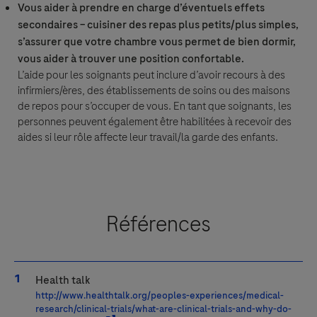
Vous aider à prendre en charge d’éventuels effets
Je consens à ce que mes données personnelles soient traitées
secondaires – cuisiner des repas plus petits/plus simples,
dans le but de répondre à ma demande et conformément à la
politique de confidentialité de Roche en matière de protection
s’assurer que votre chambre vous permet de bien dormir,
des données personnelles et aux règles de confidentialité pour
vous aider à trouver une position confortable.
la Pharmacovigilance.
L’aide pour les soignants peut inclure d’avoir recours à des
infirmiers/ères, des établissements de soins ou des maisons
de repos pour s’occuper de vous. En tant que soignants, les
personnes peuvent également être habilitées à recevoir des
aides si leur rôle affecte leur travail/la garde des enfants.
Références
Accepter et envoyer
Health talk
http://www.healthtalk.org/peoples-experiences/medical-
research/clinical-trials/what-are-clinical-trials-and-why-do-