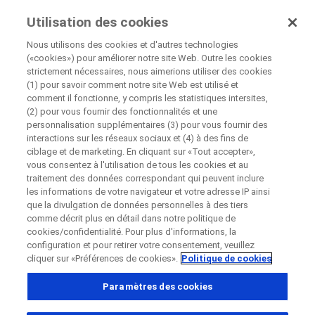
Essais Cliniques
Utilisation des cookies
Par Roche
Nous utilisons des cookies et d'autres technologies
(«cookies») pour améliorer notre site Web. Outre les cookies
strictement nécessaires, nous aimerions utiliser des cookies
Fermer
(1) pour savoir comment notre site Web est utilisé et
À Propos Des Études Cliniques
comment il fonctionne, y compris les statistiques intersites,
Pourquoi participer à une étude clinique ?
(2) pour vous fournir des fonctionnalités et une
Fermer
Fermer
Fermer
personnalisation supplémentaires (3) pour vous fournir des
interactions sur les réseaux sociaux et (4) à des fins de
Directly contact the sponsor for questions
ciblage et de marketing. En cliquant sur «Tout accepter»,
vous consentez à l'utilisation de tous les cookies et au
Pourquoi participer à une étude clinique ?
traitement des données correspondant qui peuvent inclure
les informations de votre navigateur et votre adresse IP ainsi
Contacter directement Roche pour toutes
Contact the hospital directly
Request a call back
que la divulgation de données personnelles à des tiers
questions
comme décrit plus en détail dans notre politique de
Informations personnelles
Prénom
cookies/confidentialité. Pour plus d'informations, la
configuration et pour retirer votre consentement, veuillez
Prénom
cliquer sur «Préférences de cookies».
Politique de cookies
Pays
Paramètres des cookies
Nom de famille
Pourquoi participer à une étude clinique ?
, selected
France