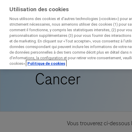
Essais Cliniques
Utilisation des cookies
Par Roche
Nous utilisons des cookies et d'autres technologies («cookies») pour am
strictement nécessaires, nous aimerions utiliser des cookies (1) pour sa
comment il fonctionne, y compris les statistiques intersites, (2) pour vou
personnalisation supplémentaires (3) pour vous fournir des interactions 
et de marketing. En cliquant sur «Tout accepter», vous consentez à l'util
Accueil
Disease Area Overview
Cancer
données correspondant qui peuvent inclure les informations de votre navi
de données personnelles à des tiers comme décrit plus en détail dans no
d'informations, la configuration et pour retirer votre consentement, veuil
cookies».
Politique de cookies
Cancer
D
Contac
Vous trouverez ci-dessous l
Informations personn
Prénom