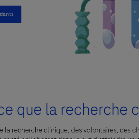
ndants
ion de contact
t en oeuvre un traitement de vos données personnelles afin de donn
tement que vous pouvez retirer à tout moment.
ersonnes habilitées de Roche SAS (filiale française) ainsi que les fili
ce que la recherche c
a période minimum nécessaire à la réalisation de la finalité décrite c
ère et, pour les professionnels de santé, conserver l’information dan
e la recherche clinique, des volontaires, des c
rectification et d’effacement de vos données, un droit à la limitation, u