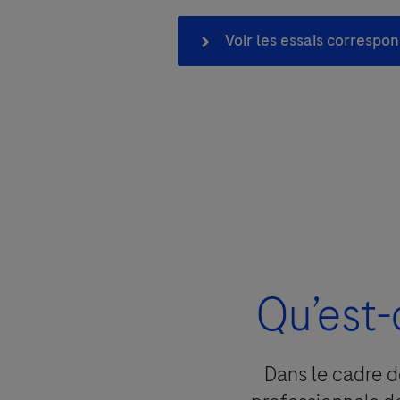
Accepter et envoyer
Voir les essais correspo
Veuillez sélectionner votre opt
Roche, responsable de traitement,me
traitement repose sur votre consen
Seules ont accès à vos données, les p
Qu’est-
Vos données seront conservées pour l
demande, donner suite à cette derni
médicales à titre de référence).
Dans le cadre d
Vous disposez d’un droit d’accès, de 