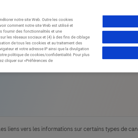
éliorer notre site Web. Outre les cookies
voir comment notre site Web est utilisé et
s fournir des fonctionnalités et une
Fermer
sur les réseaux sociaux et (4) à des fins de ciblage
isation de tous les cookies et au traitement des
gateur et votre adresse IP ainsi que la divulgation
tre politique de cookies/confidentialité. Pour plus
Fermer
lez cliquer sur «Préférences de
Fermer
Fermer
irectly contact the sponsor for questio
ter directement Roche pour toutes qu
Contact the hospital directly
Request a call back
es liens vers les informations sur certains types de can
elles
Prénom
Nom de famille
Nom de f
lblFp