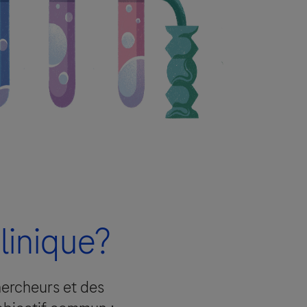
er suite à votre demande. Ce
ales de Roche à l’étranger.
linique?
i-dessus ( répondre à votre
s une base de données d'information
hercheurs et des
n droit d’opposition ainsi qu’un droit