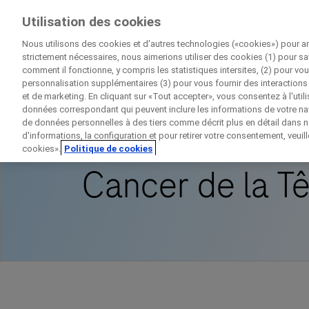
Essais Cliniques
Utilisation des cookies
Par Roche
Nous utilisons des cookies et d'autres technologies («cookies») pour am
strictement nécessaires, nous aimerions utiliser des cookies (1) pour sa
comment il fonctionne, y compris les statistiques intersites, (2) pour vou
personnalisation supplémentaires (3) pour vous fournir des interactions 
et de marketing. En cliquant sur «Tout accepter», vous consentez à l'util
Accueil
Disease Area Overview
Cancer
données correspondant qui peuvent inclure les informations de votre navi
de données personnelles à des tiers comme décrit plus en détail dans no
d'informations, la configuration et pour retirer votre consentement, veuil
cookies».
Politique de cookies
Cancer de la Tê
D
Contac
Informations personn
Prénom