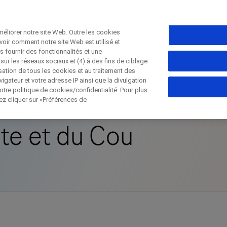
éliorer notre site Web. Outre les cookies
voir comment notre site Web est utilisé et
s fournir des fonctionnalités et une
Fermer
sur les réseaux sociaux et (4) à des fins de ciblage
isation de tous les cookies et au traitement des
Cancer de la Tête et du Cou
gateur et votre adresse IP ainsi que la divulgation
tre politique de cookies/confidentialité. Pour plus
Fermer
lez cliquer sur «Préférences de
Fermer
Fermer
te et du Cou
irectly contact the sponsor for questio
ter directement Roche pour toutes qu
Contact the hospital directly
Request a call back
elles
Prénom
Nom de famille
Nom de f
lblFp