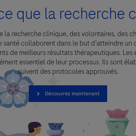
ce que la recherche c
e la recherche clinique, des volontaires, des c
ion de contact
 santé collaborent dans le but d’atteindre un
ents de meilleurs résultats thérapeutiques. Les 
ément essentiel de leur processus. Ils sont éla
suivent des protocoles approuvés.
t en oeuvre un traitement de vos données personnelles afin de donn
tement que vous pouvez retirer à tout moment.
Découvrez maintenant
ersonnes habilitées de Roche SAS (filiale française) ainsi que les fili
a période minimum nécessaire à la réalisation de la finalité décrite c
ère et, pour les professionnels de santé, conserver l’information dan
rectification et d’effacement de vos données, un droit à la limitation, u