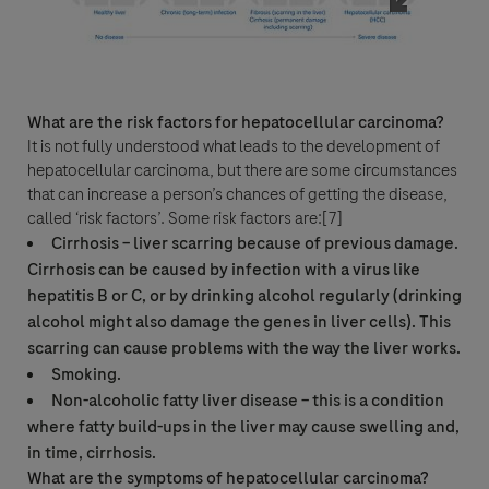
Vous disposez également du droit d’adresser une réclamation auprès de la
CNIL.
Attention, cette section vous permet de renseigner librement des
What are the risk factors for hepatocellular carcinoma?
informations.
It is not fully understood what leads to the development of
Cette plateforme n'a pas pour objet de recueillir des informations relatives
hepatocellular carcinoma, but there are some circumstances
à la pharmacovigilance : pour ce faire, merci de vous conférer aux
that can increase a person’s chances of getting the disease,
mentions légales de la plateforme :
called ‘risk factors’. Some risk factors are:[7]
https://www.roche.fr/mentions-legales/cgu
Cependant, si l'un de vos commentaires évoque un événement indésirable
Cirrhosis – liver scarring because of previous damage.
survenu lors de l'administration d'un produit de Roche, ou d'une situation
Cirrhosis can be caused by infection with a virus like
particulière, Roche a l'obligation légale de signaler cet événement. Pour
hepatitis B or C, or by drinking alcohol regularly (drinking
cela, Roche devra effectuer un traitement de vos données personnelles,
alcohol might also damage the genes in liver cells). This
conformément à la législation en vigueur et aux règles applicables en
scarring can cause problems with the way the liver works.
matière de traitement de données à caractère personnel mis en oeuvre à
des fins de gestion des vigilances sanitaires. Vos données ne seront
Smoking.
traitées que dans ce but. Pour toute information complémentaire sur le
Non-alcoholic fatty liver disease – this is a condition
traitement de vos données personnelles, vous pouvez consulter notre page
where fatty build-ups in the liver may cause swelling and,
dédiée :
vosdonnées.roche.fr
in time, cirrhosis.
What are the symptoms of hepatocellular carcinoma?