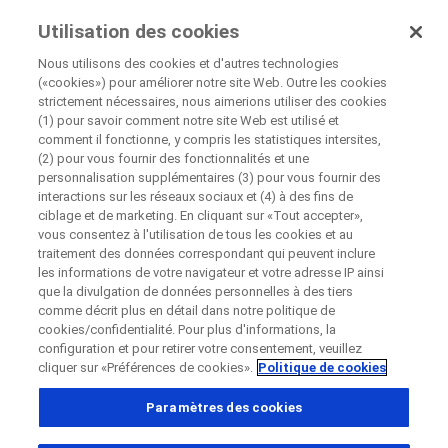
Essais Cliniques
Utilisation des cookies
Par Roche
Nous utilisons des cookies et d'autres technologies
(«cookies») pour améliorer notre site Web. Outre les cookies
Disease Area Overview
strictement nécessaires, nous aimerions utiliser des cookies
Fermer
Cancer
(1) pour savoir comment notre site Web est utilisé et
comment il fonctionne, y compris les statistiques intersites,
Carcinoma
(2) pour vous fournir des fonctionnalités et une
Hepatocellular Carcinoma
Fermer
Fermer
Fermer
personnalisation supplémentaires (3) pour vous fournir des
interactions sur les réseaux sociaux et (4) à des fins de
Directly contact the sponsor for questions
ciblage et de marketing. En cliquant sur «Tout accepter»,
vous consentez à l'utilisation de tous les cookies et au
traitement des données correspondant qui peuvent inclure
Hepatocellular
les informations de votre navigateur et votre adresse IP ainsi
Contacter directement Roche pour toutes
Contact the hospital directly
Request a call back
que la divulgation de données personnelles à des tiers
Carcinoma (HCC)
questions
comme décrit plus en détail dans notre politique de
Informations personnelles
Prénom
cookies/confidentialité. Pour plus d'informations, la
configuration et pour retirer votre consentement, veuillez
Prénom
cliquer sur «Préférences de cookies».
Politique de cookies
Pays
Paramètres des cookies
What is the liver?
Nom de famille
, selected
France