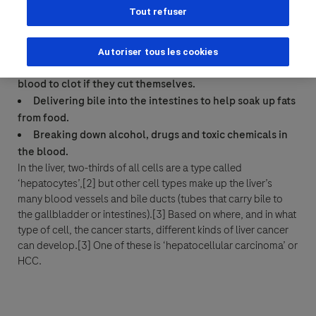
The liver is the largest internal organ and has several
Tout refuser
Nom de famille
important jobs, including:[1]
Breaking down and storing nutrients from food (which
people need to make energy and to grow).
Autoriser tous les cookies
lblFpPhoneNumber
Informations personnelles
Making the chemicals or ‘factors’ that allow a person’s
blood to clot if they cut themselves.
Adresse électronique
Prénom
Delivering bile into the intestines to help soak up fats
from food.
Adresse électronique
Breaking down alcohol, drugs and toxic chemicals in
the blood.
Nom de famille
In the liver, two-thirds of all cells are a type called
Détails sur le message
‘hepatocytes’,[2] but other cell types make up the liver’s
many blood vessels and bile ducts (tubes that carry bile to
the gallbladder or intestines).[3] Based on where, and in what
Sujet
type of cell, the cancer starts, different kinds of liver cancer
Adresse électronique
When can we call you during (Free service) - Pacific Standard
When can we call you during (Free service) - Pacific Standard
can develop.[3] One of these is ‘hepatocellular carcinoma’ or
Time?
HCC.
6 h - 9 h
9 h - 13 h
13 h - 15 h
Message