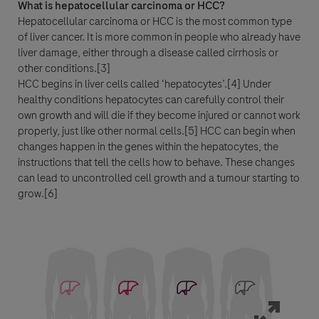
What is hepatocellular carcinoma or HCC?
Hepatocellular carcinoma or HCC is the most common type
of liver cancer. It is more common in people who already have
Roche, responsable de traitement,met en oeuvre un traitement de vos
liver damage, either through a disease called cirrhosis or
données personnelles afin de donner suite à votre demande. Ce traitement
other conditions.[3]
repose sur votre consentement que vous pouvez retirer à tout moment.
HCC begins in liver cells called ‘hepatocytes’.[4] Under
healthy conditions hepatocytes can carefully control their
Seules ont accès à vos données, les personnes habilitées de Roche SAS
own growth and will die if they become injured or cannot work
(filiale française) ainsi que les filiales de Roche à l’étranger.
properly, just like other normal cells.[5] HCC can begin when
Vos données seront conservées pour la période minimum nécessaire à la
changes happen in the genes within the hepatocytes, the
réalisation de la finalité décrite ci-dessus ( répondre à votre demande,
donner suite à cette dernière et, pour les professionnels de santé,
instructions that tell the cells how to behave. These changes
conserver l’information dans une base de données d'information médicales
can lead to uncontrolled cell growth and a tumour starting to
à titre de référence).
grow.[6]
Vous disposez d’un droit d’accès, de rectification et d’effacement de vos
données, un droit à la limitation, un droit d’opposition ainsi qu’un droit à la
portabilité que vous pouvez exercer auprès du Délégué à la Protection des
données de Roche, 4 cours de l’Ile Seguin, 92650 Boulogne-Billancourt
Cedex,
france.donneespersonnelles-pharma@roche.com
Vous retrouverez l’ensemble de vos droits sur notre site
vosdonnées.roche.fr