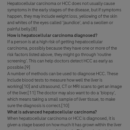
Hepatocellular carcinoma or HCC does not usually cause
Je consens à ce que mes données personnelles soient traitées
symptoms in the early stages of the disease, but if symptoms
dans le but de répondre à ma demande et conformément à la
happen, they may include weight loss, yellowing of the skin
politique de confidentialité de Roche en matière de protection
des données personnelles et aux règles de confidentialité pour
and whites of the eyes called ‘jaundice’, and a swollen or
la Pharmacovigilance.
painful belly.[8]
How is hepatocellular carcinoma diagnosed?
If a person is at a high risk of getting hepatocellular
carcinoma, possibly because they have one or more of the
risk factors listed above, they might go through ‘routine
screening’. This can help doctors detect HCC as early as
possible.[9]
A number of methods can be used to diagnose HCC. These
include blood tests to measure how well the liver is
working[10] and ultrasound, CT or MRI scans to get an image
Accepter et envoyer
of the liver.[11] The doctor may also want to do a ‘biopsy’,
which means taking a small sample of liver tissue, to make
sure the diagnosis is correct.[10]
What is advanced hepatocellular carcinoma?
When hepatocellular carcinoma or HCC is diagnosed, it is
given a stage based on how much it has grown within the liver