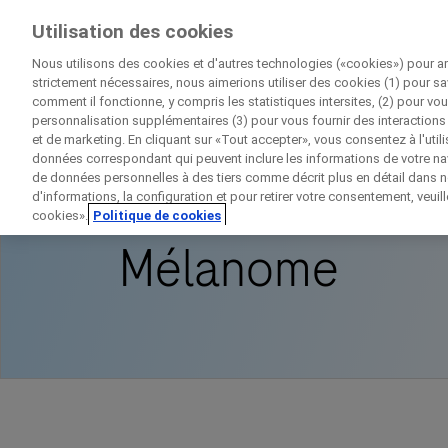
Essais Cliniques
Utilisation des cookies
Par Roche
Nous utilisons des cookies et d'autres technologies («cookies») pour am
strictement nécessaires, nous aimerions utiliser des cookies (1) pour sa
comment il fonctionne, y compris les statistiques intersites, (2) pour vou
personnalisation supplémentaires (3) pour vous fournir des interactions 
et de marketing. En cliquant sur «Tout accepter», vous consentez à l'util
Accueil
Disease Area Overview
Cancer
données correspondant qui peuvent inclure les informations de votre navi
de données personnelles à des tiers comme décrit plus en détail dans no
d'informations, la configuration et pour retirer votre consentement, veuil
cookies».
Politique de cookies
Mélanome
D
Contac
Informations personn
Prénom