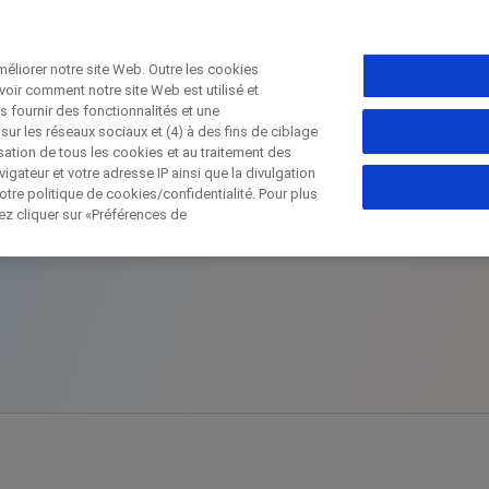
éliorer notre site Web. Outre les cookies
voir comment notre site Web est utilisé et
s fournir des fonctionnalités et une
Fermer
sur les réseaux sociaux et (4) à des fins de ciblage
isation de tous les cookies et au traitement des
Mélanome
gateur et votre adresse IP ainsi que la divulgation
tre politique de cookies/confidentialité. Pour plus
Fermer
lez cliquer sur «Préférences de
Fermer
Fermer
irectly contact the sponsor for questio
ter directement Roche pour toutes qu
Contact the hospital directly
Request a call back
elles
Prénom
Nom de famille
Nom de f
lblFp